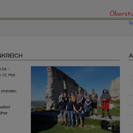
NKREICH
A
04. -
 12. Mal.
 standen
selbst
näher