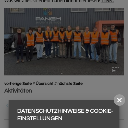
LINK.
Was wir alles so erlebt haben könnt hier lesen:
vorherige Seite
//
Übersicht
//
nächste Seite
Aktivitäten
Neuigkeiten
DATENSCHUTZHINWEISE & COOKIE-
Schüleraustausch
EINSTELLUNGEN
Sport